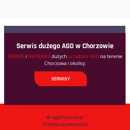
Serwis dużego AGD w Chorzowie
SERWIS
i
NAPRAWA
dużych
urządzeń AGD
na terenie
Chorzowa i okolicy.
SERWISY
©
agdchorzow.pl
Polityka prywatności