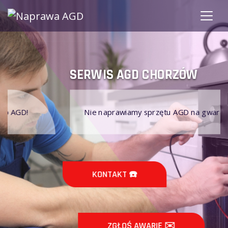
SERWIS AGD CHORZÓW
Nie naprawiamy sprzętu AGD na gwarancji!
KONTAKT ☎️
ZGŁOŚ AWARIĘ ✉️