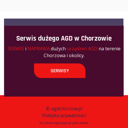
Serwis dużego AGD w Chorzowie
SERWIS
i
NAPRAWA
dużych
urządzeń AGD
na terenie
Chorzowa i okolicy.
SERWISY
©
agdchorzow.pl
Polityka prywatności
Ten serwis wykorzystuje pliki cookies.