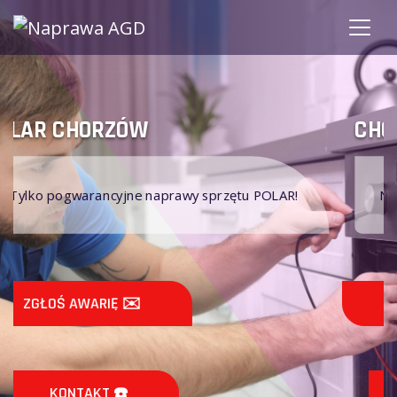
CHORZÓW POLAR
OLAR!
Nie naprawiamy sprzętu AGD POLAR na gwaran
ZGŁOŚ AWARIĘ ✉️
KONTAKT ☎️