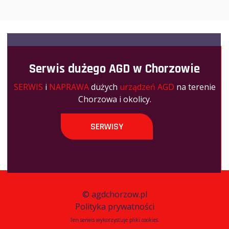
Serwis dużego AGD w Chorzowie
SERWIS
i
NAPRAWA
dużych
urządzeń AGD
na terenie
Chorzowa i okolicy.
SERWISY
©
agdchorzow.pl
Polityka prywatności
Ten serwis wykorzystuje pliki cookies.