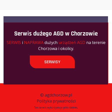
Serwis dużego AGD w Chorzowie
SERWIS
i
NAPRAWA
dużych
urządzeń AGD
na terenie
Chorzowa i okolicy.
SERWISY
©
agdchorzow.pl
Polityka prywatności
Ten serwis wykorzystuje pliki cookies.